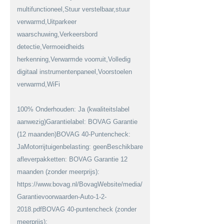
multifunctioneel,Stuur verstelbaar,stuur
verwarmd,Uitparkeer
waarschuwing,Verkeersbord
detectie,Vermoeidheids
herkenning,Verwarmde voorruit,Volledig
digitaal instrumentenpaneel,Voorstoelen
verwarmd,WiFi
100% Onderhouden: Ja (kwaliteitslabel
aanwezig)Garantielabel: BOVAG Garantie
(12 maanden)BOVAG 40-Puntencheck:
JaMotorrijtuigenbelasting: geenBeschikbare
afleverpakketten: BOVAG Garantie 12
maanden (zonder meerprijs):
https://www.bovag.nl/BovagWebsite/media/BovagMediaFiles/Downloa
Garantievoorwaarden-Auto-1-2-
2018.pdfBOVAG 40-puntencheck (zonder
meerprijs):