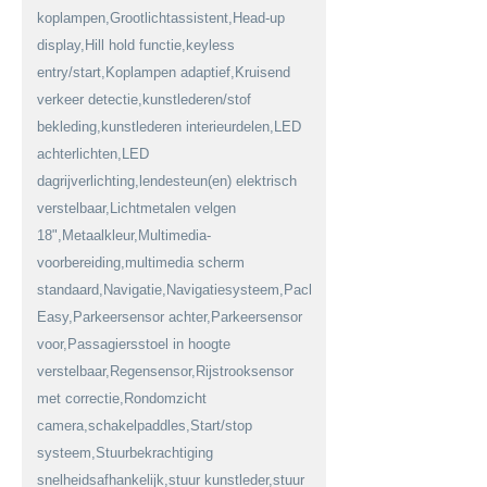
koplampen,Grootlichtassistent,Head-up
display,Hill hold functie,keyless
entry/start,Koplampen adaptief,Kruisend
verkeer detectie,kunstlederen/stof
bekleding,kunstlederen interieurdelen,LED
achterlichten,LED
dagrijverlichting,lendesteun(en) elektrisch
verstelbaar,Lichtmetalen velgen
18",Metaalkleur,Multimedia-
voorbereiding,multimedia scherm
standaard,Navigatie,Navigatiesysteem,Pack
Easy,Parkeersensor achter,Parkeersensor
voor,Passagiersstoel in hoogte
verstelbaar,Regensensor,Rijstrooksensor
met correctie,Rondomzicht
camera,schakelpaddles,Start/stop
systeem,Stuurbekrachtiging
snelheidsafhankelijk,stuur kunstleder,stuur