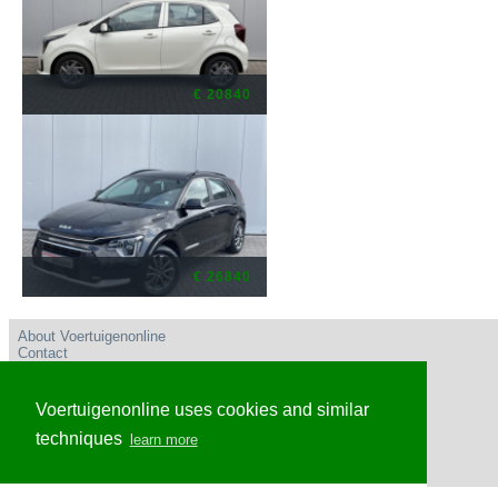
€ 20840
€ 26840
About Voertuigenonline
Contact
User conditions
Privacy policy
Advertise
Voertuigenonline uses cookies and similar
Frequently Asked Questions
Voertuigenonline Nederland
techniques
learn more
Voertuigenonline Caribisch Nederland en omgeving
Voertuigenonline Belgie