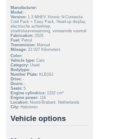
Manufacturer:
Model:
-
Version:
1.3 MHEV Xtronic N-Connecta
Cold Pack + Easy Pack, Head-up display,
electrische achterklep,
stoel/stuurverwarming, verwarmde voorruit
Fabrication:
2025
Fuel:
Petrol
Transmision:
Manual
Mileage:
22 027 Kilometers
Color:
Vehicle type:
Cars
Category:
Used
Bodytype:
-
Number Plate:
KLB16J
Drive:
-
Doors:
-
Seats:
5
Engine cylindrics:
1332 cm³
Engine power:
116
Location:
Noord-Brabant, Netherlands
City:
Halsteren
Vehicle options