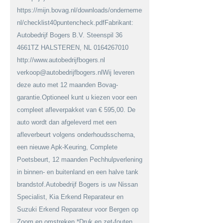
https://mijn.bovag.nl/downloads/ondernemerschap/viabovag-
nl/checklist40puntencheck.pdfFabrikant:
Autobedrijf Bogers B.V. Steenspil 36
4661TZ HALSTEREN, NL 0164267010
http://www.autobedrijfbogers.nl
verkoop@autobedrijfbogers.nlWij leveren
deze auto met 12 maanden Bovag-
garantie.Optioneel kunt u kiezen voor een
compleet afleverpakket van € 595,00. De
auto wordt dan afgeleverd met een
afleverbeurt volgens onderhoudsschema,
een nieuwe Apk-Keuring, Complete
Poetsbeurt, 12 maanden Pechhulpverlening
in binnen- en buitenland en een halve tank
brandstof.Autobedrijf Bogers is uw Nissan
Specialist, Kia Erkend Reparateur en
Suzuki Erkend Reparateur voor Bergen op
Zoom en omstreken.*Druk en zet-fouten