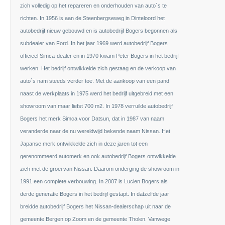
zich volledig op het repareren en onderhouden van auto´s te
richten. In 1956 is aan de Steenbergseweg in Dinteloord het
autobedrijf nieuw gebouwd en is autobedrijf Bogers begonnen als
subdealer van Ford. In het jaar 1969 werd autobedrijf Bogers
officieel Simca-dealer en in 1970 kwam Peter Bogers in het bedrijf
werken. Het bedrijf ontwikkelde zich gestaag en de verkoop van
auto´s nam steeds verder toe. Met de aankoop van een pand
naast de werkplaats in 1975 werd het bedrijf uitgebreid met een
showroom van maar liefst 700 m2. In 1978 verruilde autobedrijf
Bogers het merk Simca voor Datsun, dat in 1987 van naam
veranderde naar de nu wereldwijd bekende naam Nissan. Het
Japanse merk ontwikkelde zich in deze jaren tot een
gerenommeerd automerk en ook autobedrijf Bogers ontwikkelde
zich met de groei van Nissan. Daarom onderging de showroom in
1991 een complete verbouwing. In 2007 is Lucien Bogers als
derde generatie Bogers in het bedrijf gestapt. In datzelfde jaar
breidde autobedrijf Bogers het Nissan-dealerschap uit naar de
gemeente Bergen op Zoom en de gemeente Tholen. Vanwege