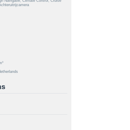
n Navigatie, Climate Control, Cruise
chteruitrijcamera
s
m³
etherlands
ns