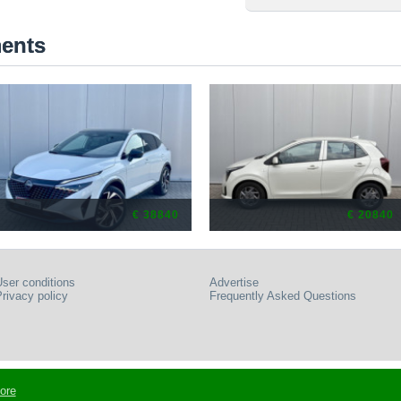
ments
€ 38840
€ 20840
ser conditions
Advertise
rivacy policy
Frequently Asked Questions
ore