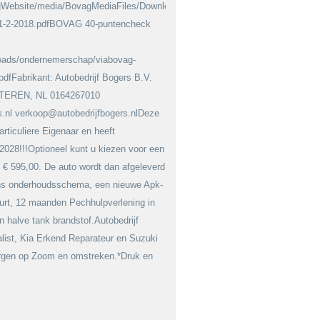
agWebsite/media/BovagMediaFiles/Downloads/Garantie%20en%20voorwaarde
-1-2-2018.pdfBOVAG 40-puntencheck
loads/ondernemerschap/viabovag-
dfFabrikant: Autobedrijf Bogers B.V.
STEREN, NL 0164267010
rs.nl verkoop@autobedrijfbogers.nlDeze
rticuliere Eigenaar en heeft
2028!!!Optioneel kunt u kiezen voor een
 € 595,00. De auto wordt dan afgeleverd
ens onderhoudsschema, een nieuwe Apk-
urt, 12 maanden Pechhulpverlening in
n halve tank brandstof.Autobedrijf
list, Kia Erkend Reparateur en Suzuki
rgen op Zoom en omstreken.*Druk en