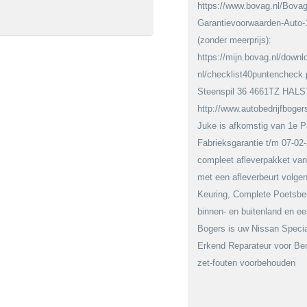
https://www.bovag.nl/Bov
Garantievoorwaarden-Auto
(zonder meerprijs):
https://mijn.bovag.nl/down
nl/checklist40puntencheck.p
Steenspil 36 4661TZ HAL
http://www.autobedrijfboge
Juke is afkomstig van 1e Pa
Fabrieksgarantie t/m 07-02-
compleet afleverpakket van
met een afleverbeurt volg
Keuring, Complete Poetsbe
binnen- en buitenland en ee
Bogers is uw Nissan Specia
Erkend Reparateur voor Be
zet-fouten voorbehouden