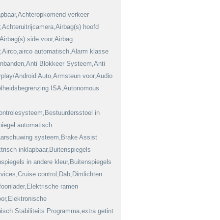
lapbaar,Achteropkomend verkeer
Achteruitrijcamera,Airbag(s) hoofd
Airbag(s) side voor,Airbag
r,Airco,airco automatisch,Alarm klasse
sonbanden,Anti Blokkeer Systeem,Anti
rplay/Android Auto,Armsteun voor,Audio
nelheidsbegrenzing ISA,Autonomous
ntrolesysteem,Bestuurdersstoel in
piegel automatisch
arschuwing systeem,Brake Assist
trisch inklapbaar,Buitenspiegels
nspiegels in andere kleur,Buitenspiegels
ices,Cruise control,Dab,Dimlichten
foonlader,Elektrische ramen
oor,Elektronische
isch Stabiliteits Programma,extra getint