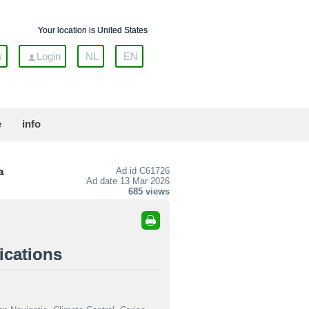
Your location is United States
w
Login
NL
EN
e
info
a
Ad id
C61726
Ad date 13 Mar 2026
685 views
ications