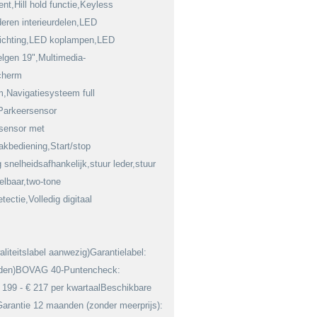
ent,Hill hold functie,Keyless
deren interieurdelen,LED
rlichting,LED koplampen,LED
lgen 19",Multimedia-
scherm
,Navigatiesysteem full
Parkeersensor
ksensor met
akbediening,Start/stop
snelheidsafhankelijk,stuur leder,stuur
telbaar,two-tone
ectie,Volledig digitaal
iteitslabel aanwezig)Garantielabel:
den)BOVAG 40-Puntencheck:
€ 199 - € 217 per kwartaalBeschikbare
arantie 12 maanden (zonder meerprijs):