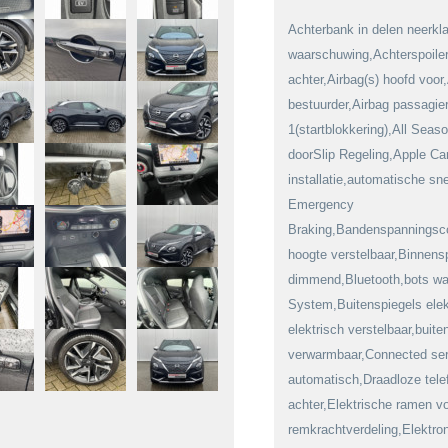
Achterbank in delen neerk
waarschuwing,Achterspoiler,
achter,Airbag(s) hoofd voor,
bestuurder,Airbag passagie
1(startblokkering),All Sea
doorSlip Regeling,Apple Ca
installatie,automatische s
Emergency
Braking,Bandenspanningsco
hoogte verstelbaar,Binnens
dimmend,Bluetooth,bots wa
System,Buitenspiegels elek
elektrisch verstelbaar,buite
verwarmbaar,Connected serv
automatisch,Draadloze tele
achter,Elektrische ramen v
remkrachtverdeling,Elektron