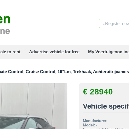
Register no
cle to rent
Advertise vehicle for free
My Voertuigenonlin
mate Control, Cruise Control, 19"Lm, Trekhaak, Achteruitrijcamer
€ 28940
Vehicle specif
Manufacturer:
Model:
-