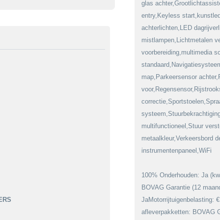
glas achter,Grootlichtassist
entry,Keyless start,kunstle
achterlichten,LED dagrijve
mistlampen,Lichtmetalen ve
voorbereiding,multimedia 
standaard,Navigatiesysteem
map,Parkeersensor achter,
voor,Regensensor,Rijstroo
correctie,Sportstoelen,Spra
systeem,Stuurbekrachtiging 
multifunctioneel,Stuur vers
metaalkleur,Verkeersbord det
instrumentenpaneel,WiFi
100% Onderhouden: Ja (kwal
BOVAG Garantie (12 maan
ERS
JaMotorrijtuigenbelasting: 
afleverpakketten: BOVAG G