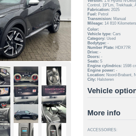
Version:
1.6 Hybrid N-Desig
Control, 19"Lm, Trekhaak, A
Fabrication:
2025
Fuel:
Petrol
Transmision:
Manual
Mileage:
14 810 Kilometer
Color:
Vehicle type:
Cars
Category:
Used
Bodytype:
-
Number Plate:
HDX77R
Drive:
-
Doors:
-
Seats:
5
Engine cylindrics:
1598 c
Engine power:
-
Location:
Noord-Brabant, N
City:
Halsteren
Vehicle optio
More info
ACCESSOIRES: