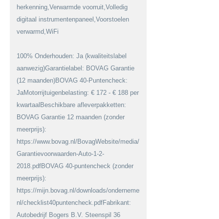
herkenning,Verwarmde voorruit,Volledig
digitaal instrumentenpaneel,Voorstoelen
verwarmd,WiFi
100% Onderhouden: Ja (kwaliteitslabel
aanwezig)Garantielabel: BOVAG Garantie
(12 maanden)BOVAG 40-Puntencheck:
JaMotorrijtuigenbelasting: € 172 - € 188 per
kwartaalBeschikbare afleverpakketten:
BOVAG Garantie 12 maanden (zonder
meerprijs):
https://www.bovag.nl/BovagWebsite/media/BovagMediaFiles/Downloa
Garantievoorwaarden-Auto-1-2-
2018.pdfBOVAG 40-puntencheck (zonder
meerprijs):
https://mijn.bovag.nl/downloads/ondernemerschap/viabovag-
nl/checklist40puntencheck.pdfFabrikant:
Autobedrijf Bogers B.V. Steenspil 36