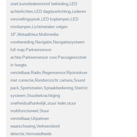
start,kunstlederen/stof bekleding,LED
achterlichten,LED dagrijverlichting,Lederen
versnellingspook,LED koplampen,LED
mistlampen,Lichtmetalen velgen
19",Metaalkleur,Multimedia-
voorbereiding,Navigatie,Navigatiesysteem
full map,Parkeersensor
achter,Parkeersensor voor,Passagiersstoel
in hoogte
verstelbaar,Radio,Regensensor,Rijstrooksensor
met correctie,Rondomzicht camera,Sound
pack,Sportstoelen,Spraakbediening,Start/stop
systeem,Stuurbekrachtiging
snelheidsafhankelijk,stuur leder,stuur
multifunctioneel,Stuur
verstelbaar,Uitparkeer
waarschuwing,Verkeersbord
detectie,Vermoeidheids