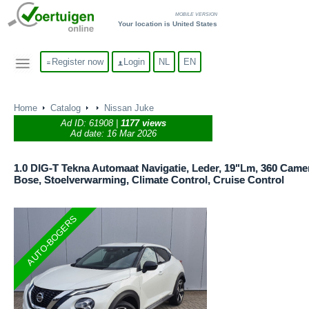
MOBILE VERSION
Your location is United States
Register now
Login
NL
EN
Home
Catalog
Nissan Juke
Ad ID:
61908
|
1177 views
Ad date: 16 Mar 2026
1.0 DIG-T Tekna Automaat Navigatie, Leder, 19"Lm, 360 Came
Bose, Stoelverwarming, Climate Control, Cruise Control
AUTO-BOGERS