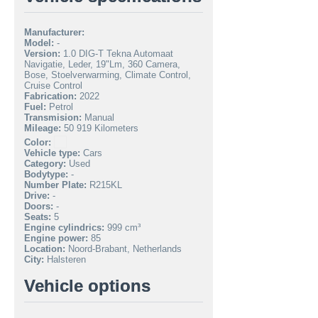
Manufacturer:
Model:
-
Version:
1.0 DIG-T Tekna Automaat
Navigatie, Leder, 19"Lm, 360 Camera,
Bose, Stoelverwarming, Climate Control,
Cruise Control
Fabrication:
2022
Fuel:
Petrol
Transmision:
Manual
Mileage:
50 919 Kilometers
Color:
Vehicle type:
Cars
Category:
Used
Bodytype:
-
Number Plate:
R215KL
Drive:
-
Doors:
-
Seats:
5
Engine cylindrics:
999 cm³
Engine power:
85
Location:
Noord-Brabant, Netherlands
City:
Halsteren
Vehicle options