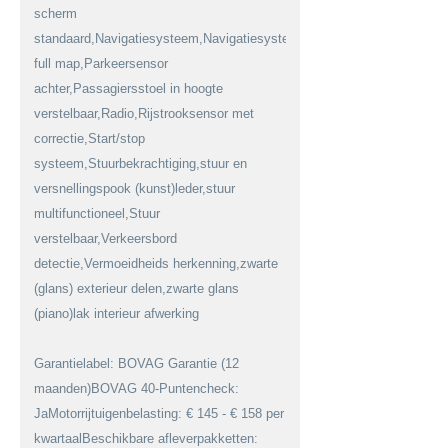
scherm
standaard,Navigatiesysteem,Navigatiesysteem
full map,Parkeersensor
achter,Passagiersstoel in hoogte
verstelbaar,Radio,Rijstrooksensor met
correctie,Start/stop
systeem,Stuurbekrachtiging,stuur en
versnellingspook (kunst)leder,stuur
multifunctioneel,Stuur
verstelbaar,Verkeersbord
detectie,Vermoeidheids herkenning,zwarte
(glans) exterieur delen,zwarte glans
(piano)lak interieur afwerking
Garantielabel: BOVAG Garantie (12
maanden)BOVAG 40-Puntencheck:
JaMotorrijtuigenbelasting: € 145 - € 158 per
kwartaalBeschikbare afleverpakketten: