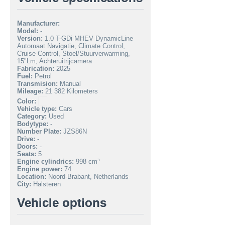
Manufacturer:
Model:
-
Version:
1.0 T-GDi MHEV DynamicLine
Automaat Navigatie, Climate Control,
Cruise Control, Stoel/Stuurverwarming,
15"Lm, Achteruitrijcamera
Fabrication:
2025
Fuel:
Petrol
Transmision:
Manual
Mileage:
21 382 Kilometers
Color:
Vehicle type:
Cars
Category:
Used
Bodytype:
-
Number Plate:
JZS86N
Drive:
-
Doors:
-
Seats:
5
Engine cylindrics:
998 cm³
Engine power:
74
Location:
Noord-Brabant, Netherlands
City:
Halsteren
Vehicle options