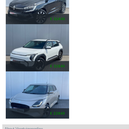
€ 32440
€ 32840
€ 22840
About Voertuigenonline