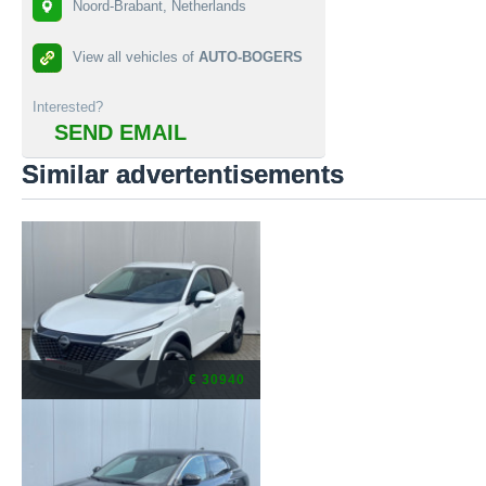
Noord-Brabant, Netherlands
View all vehicles of
AUTO-BOGERS
Interested?
SEND EMAIL
Similar advertentisements
€ 30940