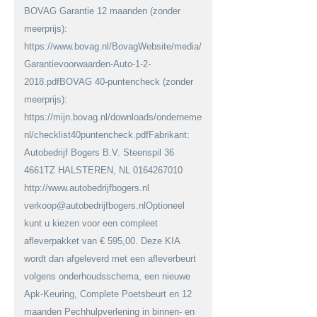
BOVAG Garantie 12 maanden (zonder
meerprijs):
https://www.bovag.nl/BovagWebsite/media/BovagMediaFiles/Downloa
Garantievoorwaarden-Auto-1-2-
2018.pdfBOVAG 40-puntencheck (zonder
meerprijs):
https://mijn.bovag.nl/downloads/ondernemerschap/viabovag-
nl/checklist40puntencheck.pdfFabrikant:
Autobedrijf Bogers B.V. Steenspil 36
4661TZ HALSTEREN, NL 0164267010
http://www.autobedrijfbogers.nl
verkoop@autobedrijfbogers.nlOptioneel
kunt u kiezen voor een compleet
afleverpakket van € 595,00. Deze KIA
wordt dan afgeleverd met een afleverbeurt
volgens onderhoudsschema, een nieuwe
Apk-Keuring, Complete Poetsbeurt en 12
maanden Pechhulpverlening in binnen- en