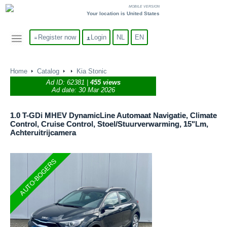
MOBILE VERSION
Your location is United States
Register now
Login
NL
EN
Home
Catalog
Kia Stonic
Ad ID:
62381
|
455 views
Ad date: 30 Mar 2026
1.0 T-GDi MHEV DynamicLine Automaat Navigatie, Climate
Control, Cruise Control, Stoel/Stuurverwarming, 15"Lm,
Achteruitrijcamera
AUTO-BOGERS