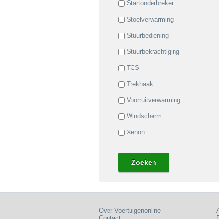
Startonderbreker
Stoelverwarming
Stuurbediening
Stuurbekrachtiging
TCS
Trekhaak
Voorruitverwarming
Windscherm
Xenon
Over Voertuigenonline
Contact
P