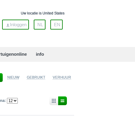
Uw locatie is United States
Inloggen
NL
EN
rtuigenonline
info
NIEUW
GEBRUIKT
VERHUUR
ina: